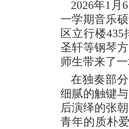
2026
年
1
月
6
一学期音乐硕
区立行楼
435
圣轩等钢琴方
师生带来了一
在独奏
部分
细腻的触键与
后演绎的张朝
青年的质朴