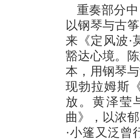
重奏
部分
中
以钢琴与古筝
来《定风波
豁达心境。陈
本，用钢琴与
现勃拉姆斯
放。黄泽莹
曲》，以浓郁
·小篷又泛曾